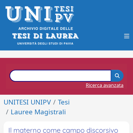
Ricerca avanzata
UNITESI UNIPV
Tesi
Lauree Magistrali
Il materno come campo discorsivo