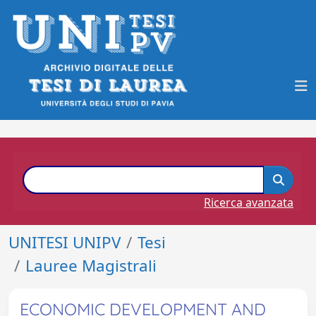
Ricerca avanzata
UNITESI UNIPV
Tesi
Lauree Magistrali
ECONOMIC DEVELOPMENT AND