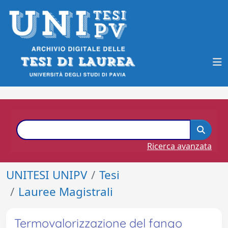
Ricerca avanzata
UNITESI UNIPV
Tesi
Lauree Magistrali
Termovalorizzazione del fango