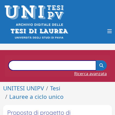
Ricerca avanzata
UNITESI UNIPV
Tesi
Lauree a ciclo unico
Proposta di progetto di