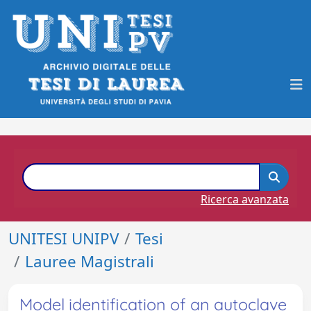
Ricerca avanzata
UNITESI UNIPV
Tesi
Lauree Magistrali
Model identification of an autoclave