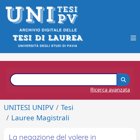
Ricerca avanzata
UNITESI UNIPV
Tesi
Lauree Magistrali
La negazione del volere in