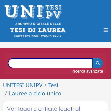
Ricerca avanzata
UNITESI UNIPV
Tesi
Lauree a ciclo unico
Vantaggi e criticità legati al