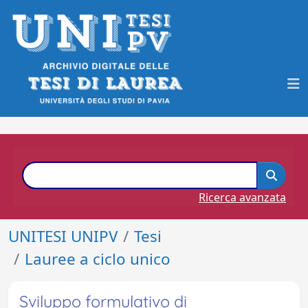
Ricerca avanzata
UNITESI UNIPV
Tesi
Lauree a ciclo unico
Sviluppo formulativo di