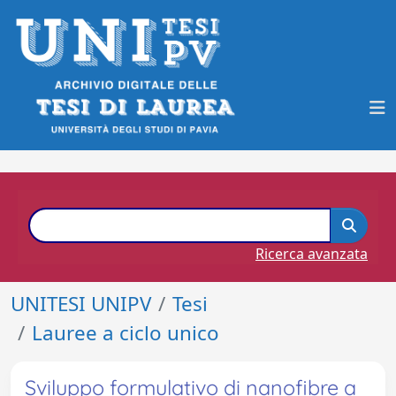
Ricerca avanzata
UNITESI UNIPV
Tesi
Lauree a ciclo unico
Sviluppo formulativo di nanofibre a