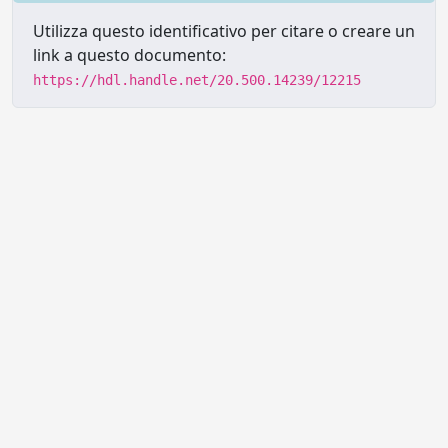
Utilizza questo identificativo per citare o creare un
link a questo documento:
https://hdl.handle.net/20.500.14239/12215
Powered by UNITESI
-
Info sul
sistema
-
Info e contatti
-
Area
Copyright © 2026