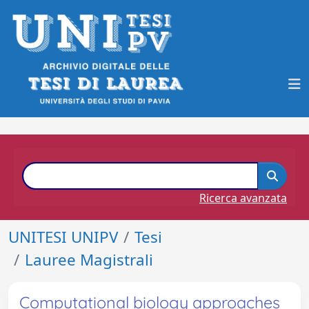
Ricerca avanzata
UNITESI UNIPV
Tesi
Lauree Magistrali
Computational biology approaches