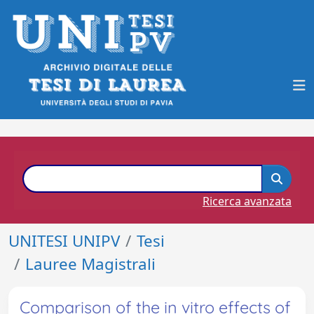
Ricerca avanzata
UNITESI UNIPV
Tesi
Lauree Magistrali
Comparison of the in vitro effects of