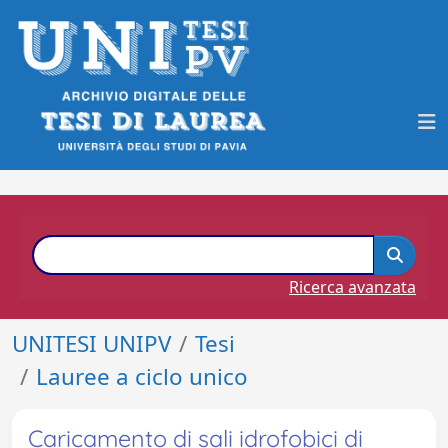
Ricerca avanzata
UNITESI UNIPV
Tesi
Lauree a ciclo unico
Caricamento di sali idrofobici di