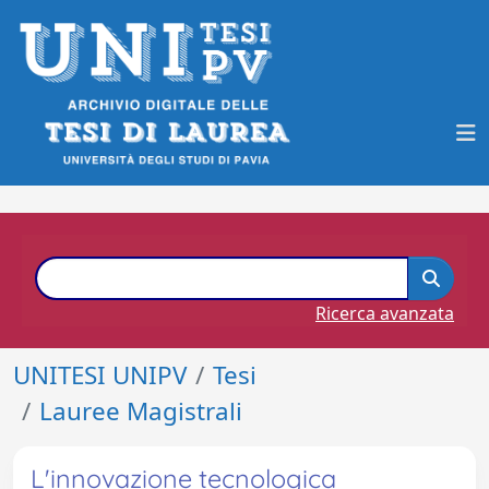
Ricerca avanzata
UNITESI UNIPV
Tesi
Lauree Magistrali
L'innovazione tecnologica