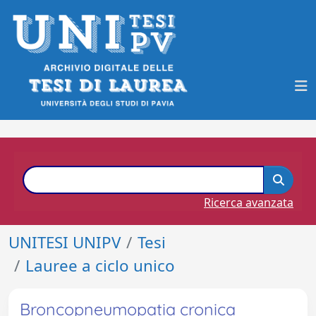
Ricerca avanzata
UNITESI UNIPV
Tesi
Lauree a ciclo unico
Broncopneumopatia cronica