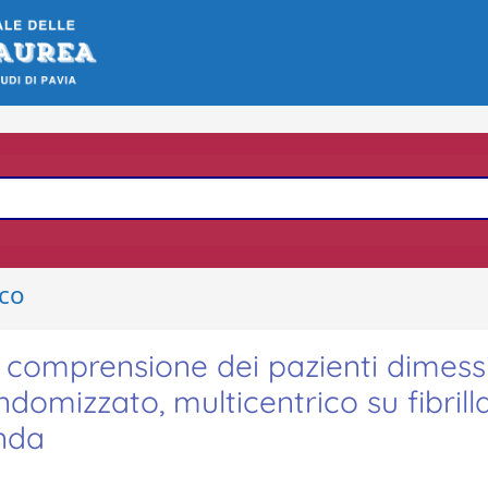
ico
a comprensione dei pazienti dimess
omizzato, multicentrico su fibrill
onda