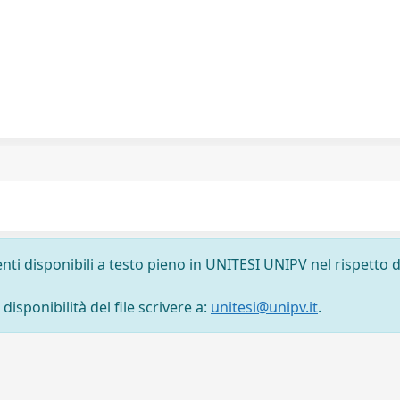
nti disponibili a testo pieno in UNITESI UNIPV nel rispetto d
isponibilità del file scrivere a:
unitesi@unipv.it
.