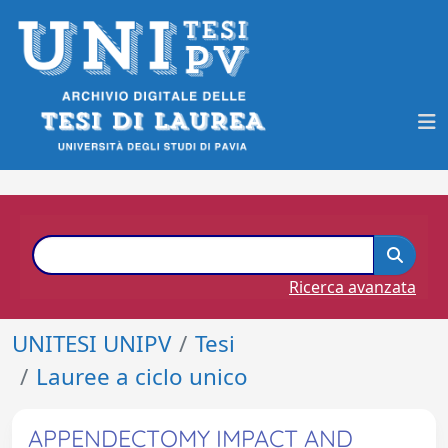
Ricerca avanzata
UNITESI UNIPV
Tesi
Lauree a ciclo unico
APPENDECTOMY IMPACT AND