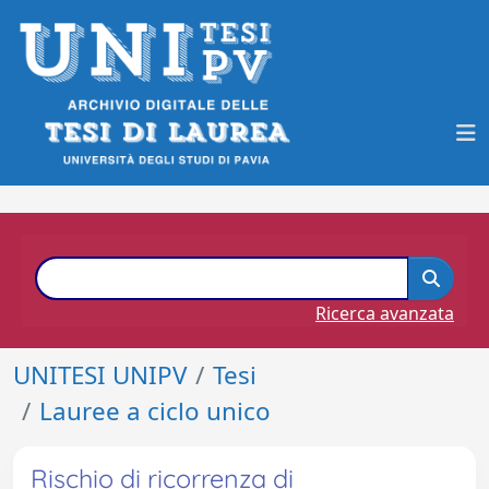
Ricerca avanzata
UNITESI UNIPV
Tesi
Lauree a ciclo unico
Rischio di ricorrenza di