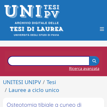
Ricerca avanzata
UNITESI UNIPV
Tesi
Lauree a ciclo unico
Osteotomia tibiale a cuneo di