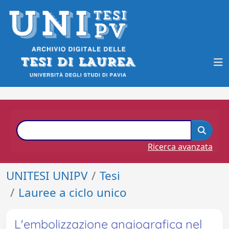
Ricerca avanzata
UNITESI UNIPV
Tesi
Lauree a ciclo unico
L'embolizzazione angiografica nel