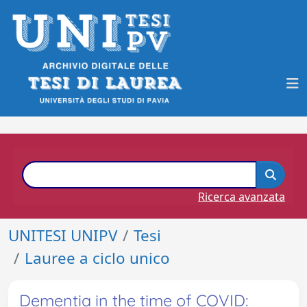
Ricerca avanzata
UNITESI UNIPV
Tesi
Lauree a ciclo unico
Dementia in the time of COVID: