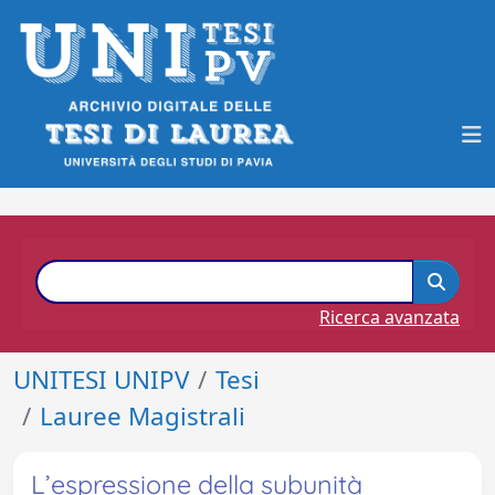
Ricerca avanzata
UNITESI UNIPV
Tesi
Lauree Magistrali
L’espressione della subunità