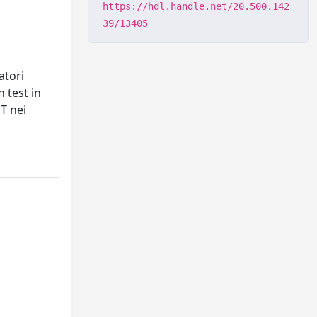
https://hdl.handle.net/20.500.142
39/13405
atori
n test in
T nei