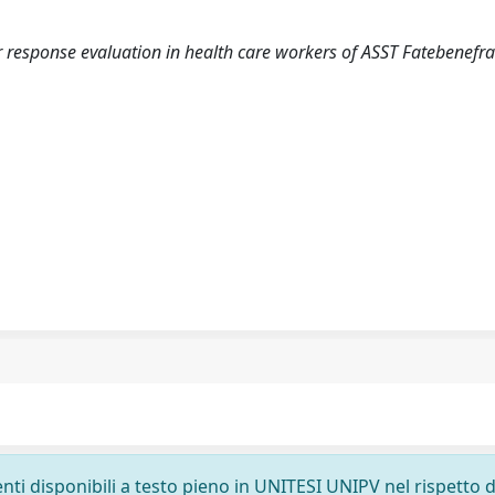
esponse evaluation in health care workers of ASST Fatebenefrat
nti disponibili a testo pieno in UNITESI UNIPV nel rispetto d