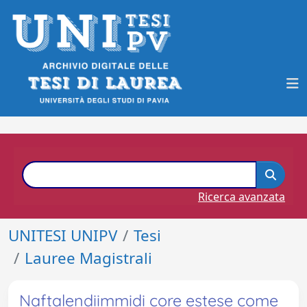
Ricerca avanzata
UNITESI UNIPV
Tesi
Lauree Magistrali
Naftalendiimmidi core estese come