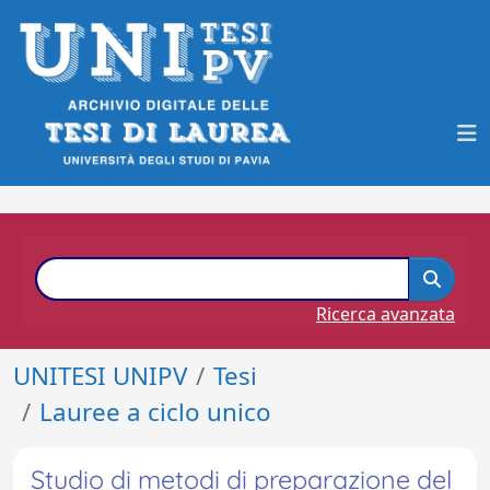
Ricerca avanzata
UNITESI UNIPV
Tesi
Lauree a ciclo unico
Studio di metodi di preparazione del