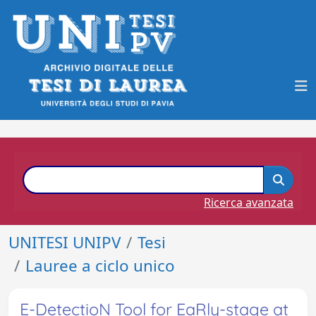
Ricerca avanzata
UNITESI UNIPV
Tesi
Lauree a ciclo unico
E-DetectioN Tool for EaRly-stage at