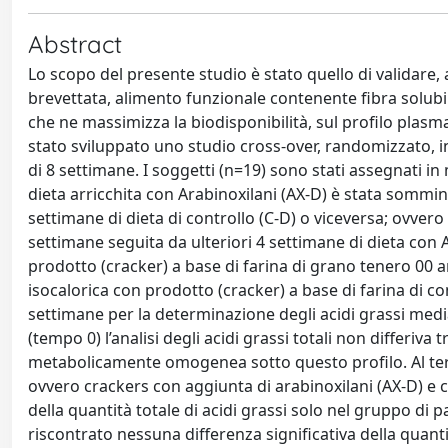
Abstract
Lo scopo del presente studio è stato quello di validare, 
brevettata, alimento funzionale contenente fibra solubile
che ne massimizza la biodisponibilità, sul profilo plasma
stato sviluppato uno studio cross-over, randomizzato, in
di 8 settimane. I soggetti (n=19) sono stati assegnati in
dieta arricchita con Arabinoxilani (AX-D) è stata sommin
settimane di dieta di controllo (C-D) o viceversa; ovvero
settimane seguita da ulteriori 4 settimane di dieta con 
prodotto (cracker) a base di farina di grano tenero 00 ar
isocalorica con prodotto (cracker) a base di farina di co
settimane per la determinazione degli acidi grassi medi
(tempo 0) l’analisi degli acidi grassi totali non differiv
metabolicamente omogenea sotto questo profilo. Al term
ovvero crackers con aggiunta di arabinoxilani (AX-D) e c
della quantità totale di acidi grassi solo nel gruppo di 
riscontrato nessuna differenza significativa della quantit