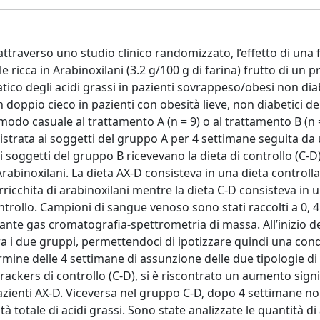
attraverso uno studio clinico randomizzato, l’effetto di una 
 ricca in Arabinoxilani (3.2 g/100 g di farina) frutto di un 
tico degli acidi grassi in pazienti sovrappeso/obesi non diab
 doppio cieco in pazienti con obesità lieve, non diabetici de
 modo casuale al trattamento A (n = 9) o al trattamento B (n =
istrata ai soggetti del gruppo A per 4 settimane seguita da u
 i soggetti del gruppo B ricevevano la dieta di controllo (C-D
Arabinoxilani. La dieta AX-D consisteva in una dieta controll
ricchita di arabinoxilani mentre la dieta C-D consisteva in 
ntrollo. Campioni di sangue venoso sono stati raccolti a 0, 4
ante gas cromatografia-spettrometria di massa. All’inizio de
a tra i due gruppi, permettendoci di ipotizzare quindi una con
ine delle 4 settimane di assunzione delle due tipologie di 
rackers di controllo (C-D), si è riscontrato un aumento signi
pazienti AX-D. Viceversa nel gruppo C-D, dopo 4 settimane no
à totale di acidi grassi. Sono state analizzate le quantità di 