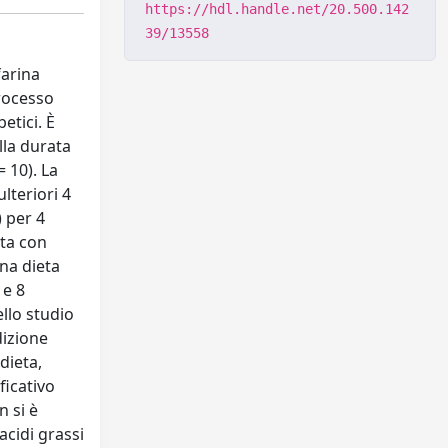
https://hdl.handle.net/20.500.142
39/13558
farina
processo
etici. È
lla durata
 10). La
lteriori 4
) per 4
ata con
una dieta
 e 8
llo studio
dizione
dieta,
ficativo
n si è
acidi grassi