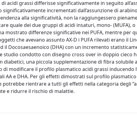
a di acidi grassi differisse significativamente in seguito all’
o significativamente incrementati dall’assunzione di arabino
ndenza alla significatività, non la raggiungessero piename
ificare quale dei due gruppi di acidi insaturi, mono- (MUFA), o
i ha mostrato differenze significative nei PUFA, mentre per 
oggetti che avevano assunto AX-D i PUFA rilevati erano il Lin
 ed il Docosaesaenoico (DHA) con un incremento statisticam
ente studio condotto con disegno cross over in doppio cieco 
 diabetici, una piccola supplementazione di fibra solubile 
o di modificare il profilo plasmatico acidi grassi inducendo
ali AA e DHA. Per gli effetti dimostrati sul profilo plasmatico
e potrebbe rientrare a tutti gli effetti nella categoria degli “
e e ridurre il rischio di malattie.