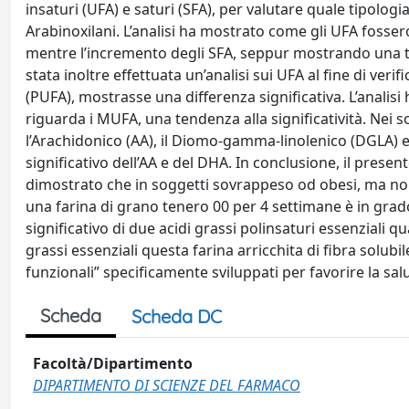
insaturi (UFA) e saturi (SFA), per valutare quale tipologi
Arabinoxilani. L’analisi ha mostrato come gli UFA fosser
mentre l’incremento degli SFA, seppur mostrando una te
stata inoltre effettuata un’analisi sui UFA al fine di ver
(PUFA), mostrasse una differenza significativa. L’analis
riguarda i MUFA, una tendenza alla significatività. Nei s
l’Arachidonico (AA), il Diomo-gamma-linolenico (DGLA)
significativo dell’AA e del DHA. In conclusione, il pres
dimostrato che in soggetti sovrappeso od obesi, ma non
una farina di grano tenero 00 per 4 settimane è in grad
significativo di due acidi grassi polinsaturi essenziali qu
grassi essenziali questa farina arricchita di fibra solubil
funzionali” specificamente sviluppati per favorire la salut
Scheda
Scheda DC
Facoltà/Dipartimento
DIPARTIMENTO DI SCIENZE DEL FARMACO