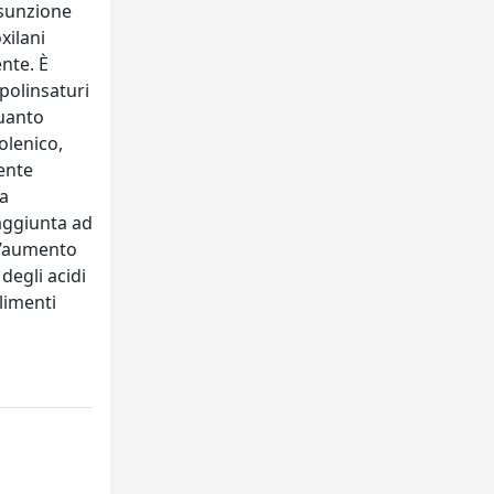
assunzione
xilani
nte. È
 polinsaturi
quanto
olenico,
ente
ha
aggiunta ad
 l’aumento
 degli acidi
alimenti