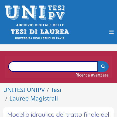
Ricerca avanzata
UNITESI UNIPV
Tesi
Lauree Magistrali
Modello idraulico del tratto finale del