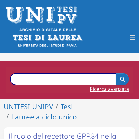
Ricerca avanzata
UNITESI UNIPV
Tesi
Lauree a ciclo unico
Il ruolo del recettore GPR84 nella