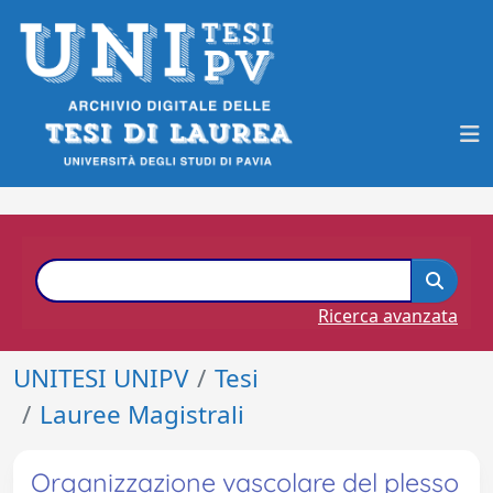
Ricerca avanzata
UNITESI UNIPV
Tesi
Lauree Magistrali
Organizzazione vascolare del plesso