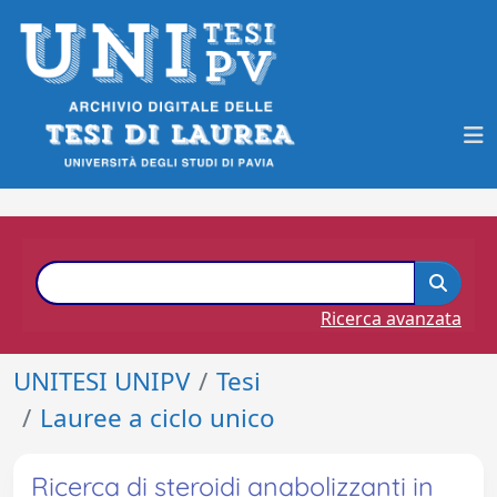
Ricerca avanzata
UNITESI UNIPV
Tesi
Lauree a ciclo unico
Ricerca di steroidi anabolizzanti in