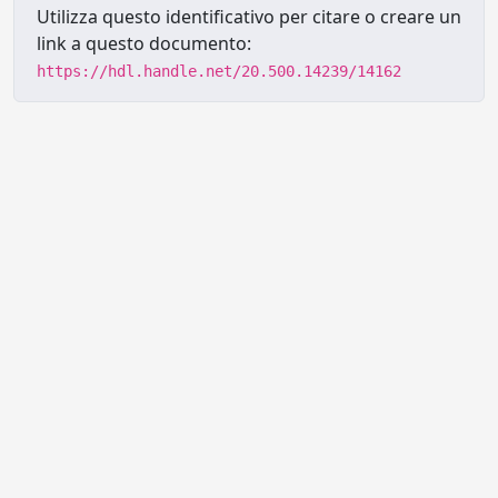
Utilizza questo identificativo per citare o creare un
link a questo documento:
https://hdl.handle.net/20.500.14239/14162
Powered by UNITESI
-
Info sul
sistema
-
Info e contatti
-
Area
Copyright © 2026
riservata