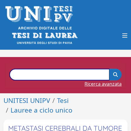
Ricerca avanzata
UNITESI UNIPV
Tesi
Lauree a ciclo unico
METASTASI CEREBRALI DA TUMORE