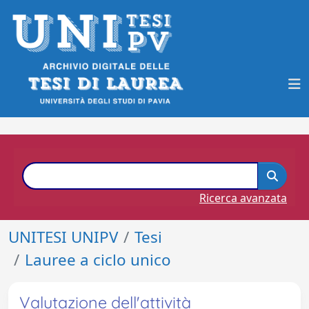
Ricerca avanzata
UNITESI UNIPV
Tesi
Lauree a ciclo unico
Valutazione dell'attività