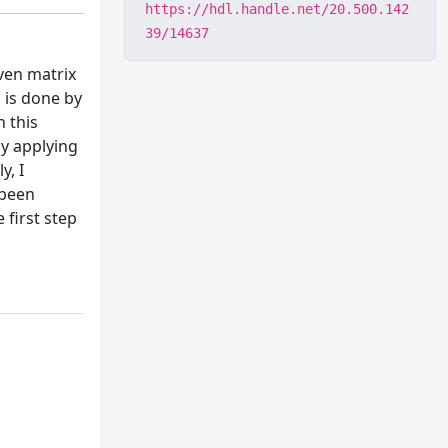
https://hdl.handle.net/20.500.142
39/14637
ven matrix
s is done by
n this
 by applying
y, I
 been
 first step