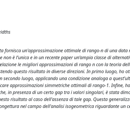
idths
ata fornisca un'approssimazione ottimale di rango-n di una data 
e non è l’unica e in un recente paper un’ampia classe di alternati
elazione le migliori approssimazioni di rango n con la teoria del
estendo questo risultato in diverse direzioni. In primo luogo, ho o
h. In secondo luogo, applicando una condizione analoga a quest’u
ificare approssimazioni simmetriche ottimali di rango-1. Infine, h
e, in presenza di un certo gap tra i valori singolari, è stata dim
uesto risultato al caso dell'assenza di tale gap. Questa generaliz
ongettura nel campo dell'analisi isogeometrica riguardante un c