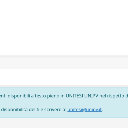
nti disponibili a testo pieno in UNITESI UNIPV nel rispetto d
isponibilità del file scrivere a:
unitesi@unipv.it
.