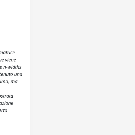
matrice
ve viene
le n-widths
ttenuto una
ltima, ma
o
ostrata
zazione
erto