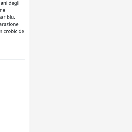
mani degli
one
ar blu.
parazione
 microbicide