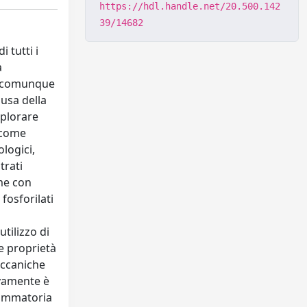
https://hdl.handle.net/20.500.142
39/14682
 tutti i
a
 o comunque
usa della
splorare
e come
ologici,
trati
ame con
fosforilati
tilizzo di
le proprietà
eccaniche
ivamente è
fiammatoria