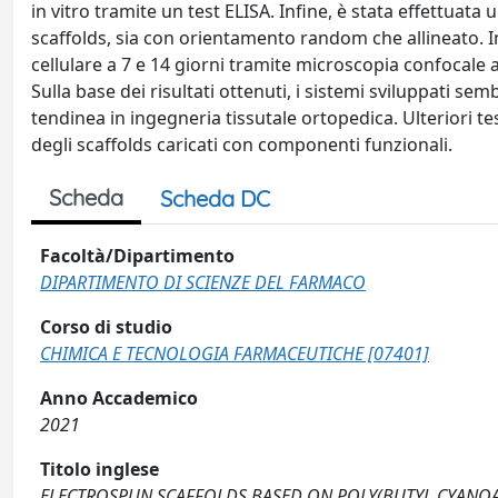
in vitro tramite un test ELISA. Infine, è stata effettuata
scaffolds, sia con orientamento random che allineato. In
cellulare a 7 e 14 giorni tramite microscopia confocale a
Sulla base dei risultati ottenuti, i sistemi sviluppati s
tendinea in ingegneria tissutale ortopedica. Ulteriori t
degli scaffolds caricati con componenti funzionali.
Scheda
Scheda DC
Facoltà/Dipartimento
DIPARTIMENTO DI SCIENZE DEL FARMACO
Corso di studio
CHIMICA E TECNOLOGIA FARMACEUTICHE [07401]
Anno Accademico
2021
Titolo inglese
ELECTROSPUN SCAFFOLDS BASED ON POLY(BUTYL CYANOA