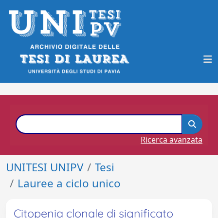
Ricerca avanzata
UNITESI UNIPV
Tesi
Lauree a ciclo unico
Citopenia clonale di significato