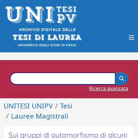
Ricerca avanzata
UNITESI UNIPV
Tesi
Lauree Magistrali
Sui gruppi di automorfismo di alcuni