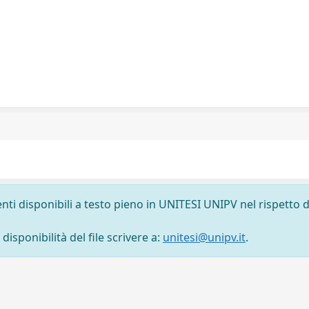
nti disponibili a testo pieno in UNITESI UNIPV nel rispetto d
isponibilità del file scrivere a:
unitesi@unipv.it
.