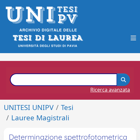
Ricerca avanzata
UNITESI UNIPV
Tesi
Lauree Magistrali
Determinazione spettrofotometrica