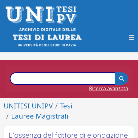
Ricerca avanzata
UNITESI UNIPV
Tesi
Lauree Magistrali
L’assenza del fattore di elongazione