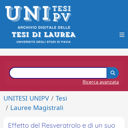
Ricerca avanzata
UNITESI UNIPV
Tesi
Lauree Magistrali
Effetto del Resveratrolo e di un suo