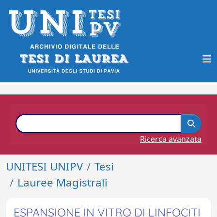
Ricerca avanzata
UNITESI UNIPV
Tesi
Lauree Magistrali
ESPANSIONE IN VITRO DI LINFOCITI