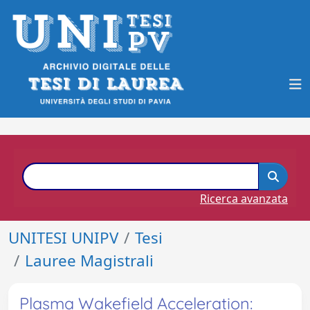
Ricerca avanzata
UNITESI UNIPV
Tesi
Lauree Magistrali
Plasma Wakefield Acceleration: