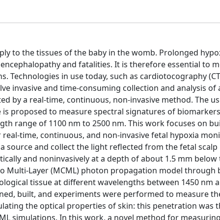
pply to the tissues of the baby in the womb. Prolonged hypo
 encephalopathy and fatalities. It is therefore essential to 
s. Technologies in use today, such as cardiotocography (CT
olve invasive and time-consuming collection and analysis of
ed by a real-time, continuous, non-invasive method. The us
 is proposed to measure spectral signatures of biomarkers
ength range of 1100 nm to 2500 nm. This work focuses on bui
 real-time, continuous, and non-invasive fetal hypoxia moni
a source and collect the light reflected from the fetal scalp i
tically and noninvasively at a depth of about 1.5 mm below 
lo Multi-Layer (MCML) photon propagation model through b
biological tissue at different wavelengths between 1450 nm 
gned, built, and experiments were performed to measure th
lating the optical properties of skin: this penetration was 
L simulations. In this work, a novel method for measuring