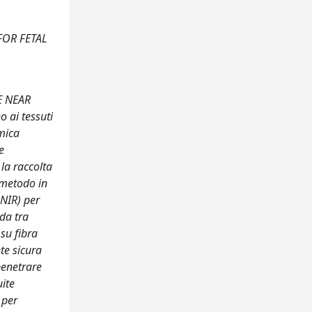
FOR FETAL
E NEAR
 ai tessuti
mica
e
la raccolta
 metodo in
-NIR) per
nda tra
su fibra
te sicura
penetrare
uite
 per