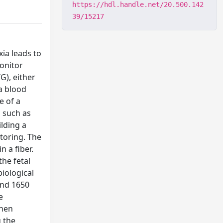
https://hdl.handle.net/20.500.142
39/15217
xia leads to
monitor
G), either
 a blood
e of a
 such as
lding a
toring. The
n a fiber.
the fetal
iological
and 1650
e
then
 the