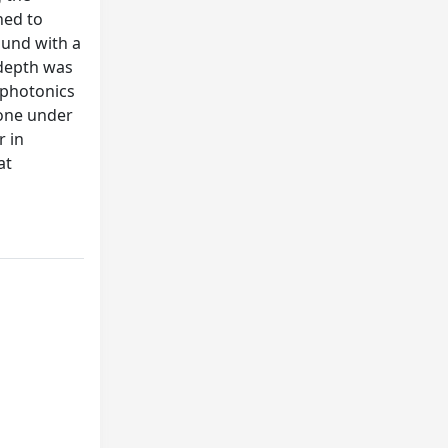
ned to
ound with a
 depth was
ophotonics
done under
r in
at