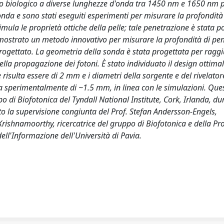
uto biologico a diverse lunghezze d'onda tra 1450 nm e 1650 nm p
onda e sono stati eseguiti esperimenti per misurare la profondità
ula le proprietà ottiche della pelle; tale penetrazione è stata p
e mostrato un metodo innovativo per misurare la profondità di pe
ogettato. La geometria della sonda è stata progettata per raggi
la propagazione dei fotoni. È stato individuato il design ottimal
 risulta essere di 2 mm e i diametri della sorgente e del rivelator
a sperimentalmente di ~1.5 mm, in linea con le simulazioni. Que
po di Biofotonica del Tyndall National Institute, Cork, Irlanda, du
tto la supervisione congiunta del Prof. Stefan Andersson-Engels,
Krishnamoorthy, ricercatrice del gruppo di Biofotonica e della Pro
ell'Informazione dell'Università di Pavia.