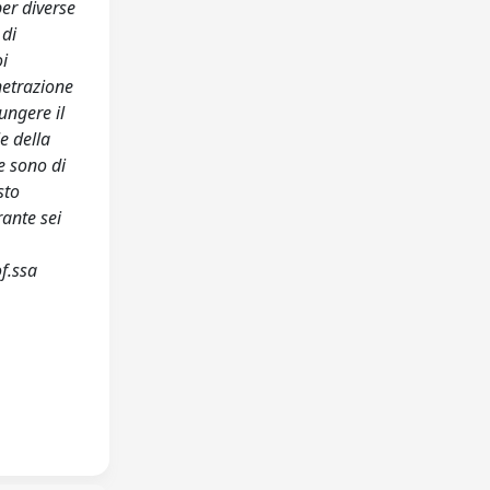
er diverse
 di
oi
netrazione
ungere il
e della
e sono di
sto
rante sei
f.ssa