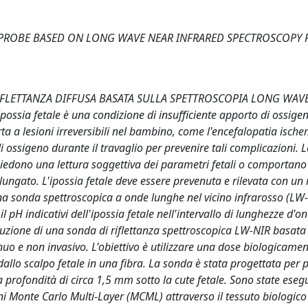
 PROBE BASED ON LONG WAVE NEAR INFRARED SPECTROSCOPY 
FLETTANZA DIFFUSA BASATA SULLA SPETTROSCOPIA LONG WAV
ia fetale è una condizione di insufficiente apporto di ossigeno
 a lesioni irreversibili nel bambino, come l'encefalopatia ische
di ossigeno durante il travaglio per prevenire tali complicazioni. L
hiedono una lettura soggettiva dei parametri fetali o comportano 
lungato. L'ipossia fetale deve essere prevenuta e rilevata con un
una sonda spettroscopica a onde lunghe nel vicino infrarosso (LW
l pH indicativi dell'ipossia fetale nell'intervallo di lunghezze d'o
zione di una sonda di riflettanza spettroscopica LW-NIR basata 
inuo e non invasivo. L'obiettivo è utilizzare una dose biologicamen
dallo scalpo fetale in una fibra. La sonda è stata progettata per 
 profondità di circa 1,5 mm sotto la cute fetale. Sono state eseg
ni Monte Carlo Multi-Layer (MCML) attraverso il tessuto biologico