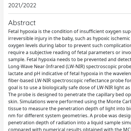
2021/2022
Abstract
Fetal hypoxia is the condition of insufficient oxygen su
irreversible injury in the baby, such as hypoxic ischemic
oxygen levels during labor to prevent such complication
require a subjective reading of fetal parameters or inv
sample. Fetal hypoxia needs to be prevented and detect
Long-Wave Near-Infrared (LW-NIR) spectroscopic probe
lactate and pH indicative of fetal hypoxia in the wavel
fiber-based LW-NIR spectroscopic reflectance probe for
goal is to use a biologically safe dose of LW-NIR light as 
The probe is designed to penetrate the capillary bed op
skin. Simulations were performed using the Monte Car
tissue to measure the penetration depth of light into 
nm for different system geometries. A probe was desi
penetration depth of radiation into a liquid sample simu
compared with numerical results obtained with the MCM