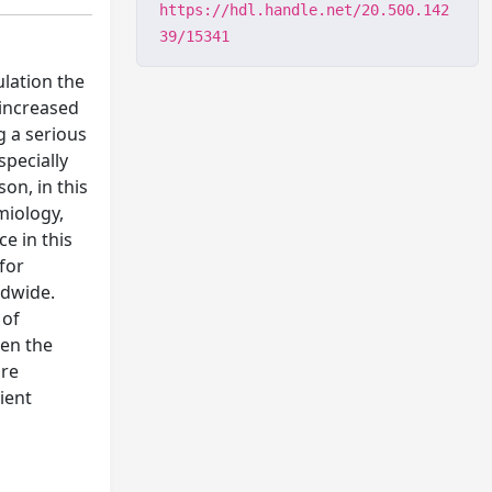
https://hdl.handle.net/20.500.142
39/15341
ulation the
 increased
g a serious
specially
on, in this
miology,
e in this
for
ldwide.
 of
den the
are
ient