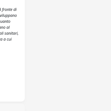
A fronte di
sviluppano
 quanto
ano al
li sanitari,
ra a cui