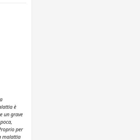
la
lattia è
re un grave
epoca,
Proprio per
a malattia