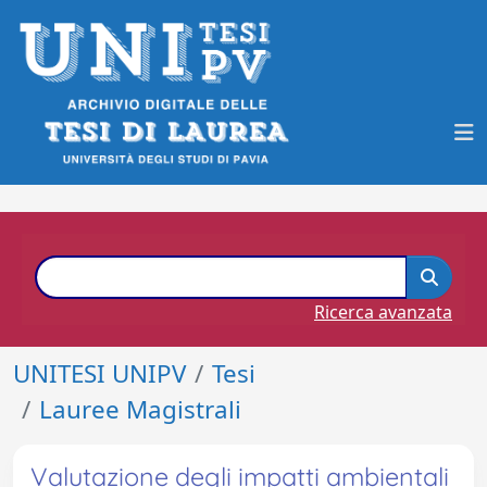
Ricerca avanzata
UNITESI UNIPV
Tesi
Lauree Magistrali
Valutazione degli impatti ambientali