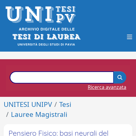
Ricerca avanzata
UNITESI UNIPV
Tesi
Lauree Magistrali
Pensiero Fisico: basi neurali del