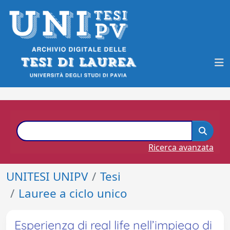
Ricerca avanzata
UNITESI UNIPV
Tesi
Lauree a ciclo unico
Esperienza di real life nell’impiego di