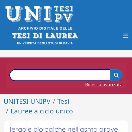
Ricerca avanzata
UNITESI UNIPV
Tesi
Lauree a ciclo unico
Terapie biologiche nell'asma grave