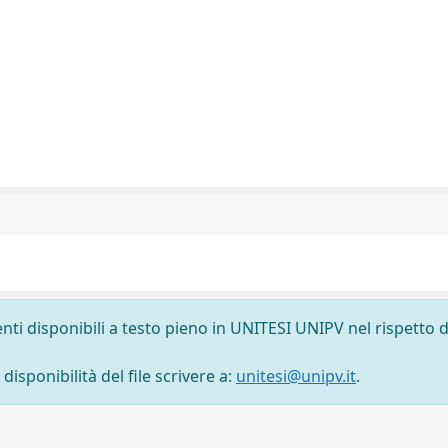
nti disponibili a testo pieno in UNITESI UNIPV nel rispetto d
isponibilità del file scrivere a:
unitesi@unipv.it
.