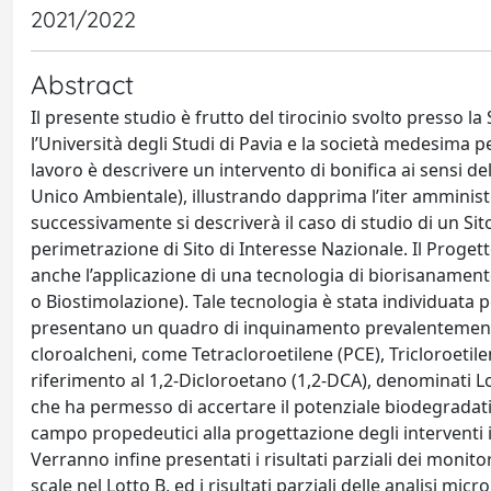
2021/2022
Abstract
Il presente studio è frutto del tirocinio svolto presso 
l’Università degli Studi di Pavia e la società medesima 
lavoro è descrivere un intervento di bonifica ai sensi del
Unico Ambientale), illustrando dapprima l’iter amminist
successivamente si descriverà il caso di studio di un Sit
perimetrazione di Sito di Interesse Nazionale. Il Progett
anche l’applicazione di una tecnologia di biorisanamen
o Biostimolazione). Tale tecnologia è stata individuata 
presentano un quadro di inquinamento prevalentemente 
cloroalcheni, come Tetracloroetilene (PCE), Tricloroetilen
riferimento al 1,2-Dicloroetano (1,2-DCA), denominati Lo
che ha permesso di accertare il potenziale biodegradativo
campo propedeutici alla progettazione degli interventi i
Verranno infine presentati i risultati parziali dei monit
scale nel Lotto B, ed i risultati parziali delle analisi m