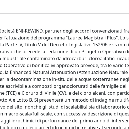
la Società ENI-REWIND, partner degli accordi convenzionati fr
per l’attuazione del programma “Lauree Magistrali Plus”. Lo 
la Parte IV, Titolo V del Decreto Legislativo 152/06 e ss.mm.i
rativo che precede la redazione di un Progetto Operativo di
o Industriale contaminato da idrocarburi cloroalifatici ricad
o Operativo di bonifica ivi approvato prevede, tra le varie t
to, la Enhanced Natural Attenuation (Attenuazione Naturale
per la decontaminazione in-situ delle acque sotterranee negl
ascrivibile a composti organoclorurati delle famiglie dei
e (TCE) e Cloruro di Vinile (CV), e dei cloro alcani, con parti
tto A e Lotto B. Si presenterà un metodo di indagine multif
 del sito, nonché gli studi di scalabilità sia di laboratorio 
n macro-scala/full-scale, con successiva descrizione di quest
oraggi idrochimici di performance del primo anno di interven
icrobiologico-molecolari ed idrochimiche relative al secondo a