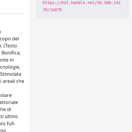
https://hdl.handle.net/20.500.142
39/16070
a
scopo del
i. (Testo
 Bonifica;
ente in
ecnologie,
 Stimolata
i areali che
colare
attoriale
che di
i ultimi.
to full-
nno