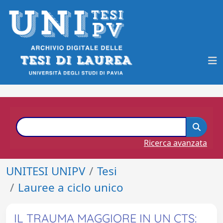
Ricerca avanzata
UNITESI UNIPV
Tesi
Lauree a ciclo unico
IL TRAUMA MAGGIORE IN UN CTS: